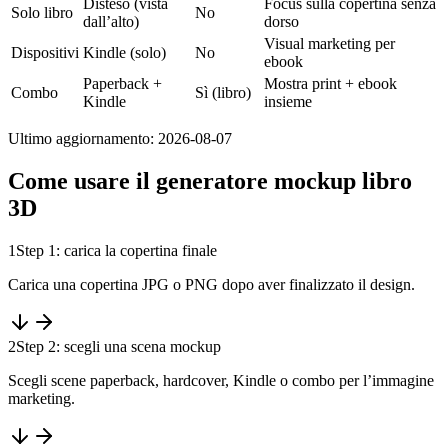
Disteso (vista
Focus sulla copertina senza
Solo libro
No
dall’alto)
dorso
Visual marketing per
Dispositivi
Kindle (solo)
No
ebook
Paperback +
Mostra print + ebook
Combo
Sì (libro)
Kindle
insieme
Ultimo aggiornamento: 2026-08-07
Come usare il generatore mockup libro
3D
1
Step 1: carica la copertina finale
Carica una copertina JPG o PNG dopo aver finalizzato il design.
2
Step 2: scegli una scena mockup
Scegli scene paperback, hardcover, Kindle o combo per l’immagine
marketing.