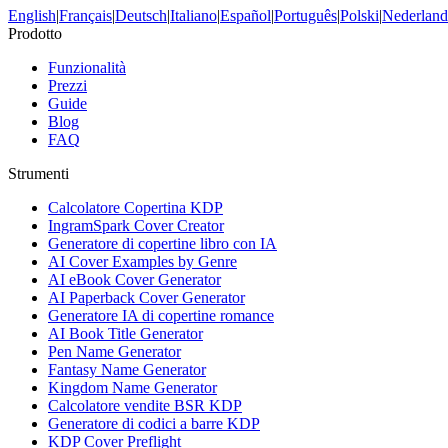
English
|
Français
|
Deutsch
|
Italiano
|
Español
|
Português
|
Polski
|
Nederland
Prodotto
Funzionalità
Prezzi
Guide
Blog
FAQ
Strumenti
Calcolatore Copertina KDP
IngramSpark Cover Creator
Generatore di copertine libro con IA
AI Cover Examples by Genre
AI eBook Cover Generator
AI Paperback Cover Generator
Generatore IA di copertine romance
AI Book Title Generator
Pen Name Generator
Fantasy Name Generator
Kingdom Name Generator
Calcolatore vendite BSR KDP
Generatore di codici a barre KDP
KDP Cover Preflight