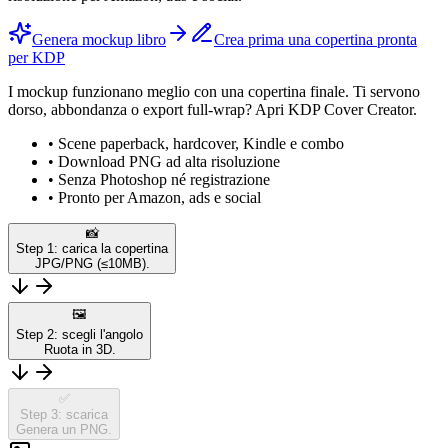
Genera mockup libro
Crea prima una copertina pronta
per KDP
I mockup funzionano meglio con una copertina finale. Ti servono
dorso, abbondanza o export full-wrap? Apri KDP Cover Creator.
•
Scene paperback, hardcover, Kindle e combo
•
Download PNG ad alta risoluzione
•
Senza Photoshop né registrazione
•
Pronto per Amazon, ads e social
📸
Step 1: carica la copertina
JPG/PNG (≤10MB).
🖼️
Step 2: scegli l'angolo
Ruota in 3D.
✅
Step 3: scarica
Genera un PNG.