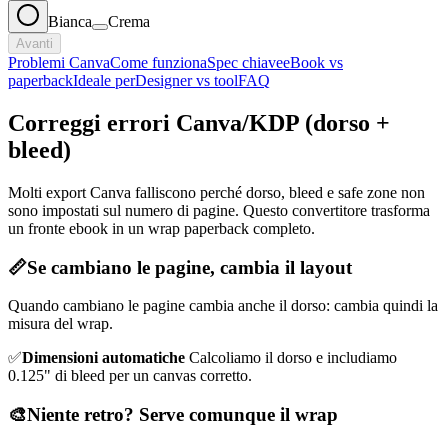
Bianca
Crema
Avanti
Problemi Canva
Come funziona
Spec chiave
eBook vs
paperback
Ideale per
Designer vs tool
FAQ
Correggi errori Canva/KDP (dorso +
bleed)
Molti export Canva falliscono perché dorso, bleed e safe zone non
sono impostati sul numero di pagine. Questo convertitore trasforma
un fronte ebook in un wrap paperback completo.
📏
Se cambiano le pagine, cambia il layout
Quando cambiano le pagine cambia anche il dorso: cambia quindi la
misura del wrap.
✅
Dimensioni automatiche
Calcoliamo il dorso e includiamo
0.125" di bleed per un canvas corretto.
🎨
Niente retro? Serve comunque il wrap