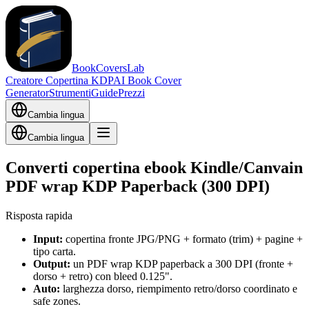
BookCoversLab
Creatore Copertina KDP
AI Book Cover
Generator
Strumenti
Guide
Prezzi
Cambia lingua
Cambia lingua
Converti
copertina ebook Kindle/Canva
in
PDF wrap KDP Paperback (300 DPI)
Risposta rapida
Input:
copertina fronte JPG/PNG + formato (trim) + pagine +
tipo carta.
Output:
un PDF wrap KDP paperback a 300 DPI (fronte +
dorso + retro) con bleed 0.125".
Auto:
larghezza dorso, riempimento retro/dorso coordinato e
safe zones.