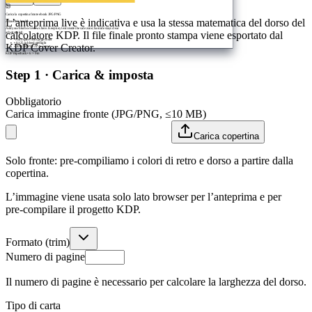
Carica la copertina fronte ebook JPG/PNG
L’anteprima live è indicativa e usa la stessa matematica del dorso del
About this book
Add your blurb or reviews here. Keep key text inside the safe zone; barcode stays clear
calcolatore KDP. Il file finale pronto stampa viene esportato dal
at bottom left.
• Auto spine from page count
• 0.125 in bleed preflight
KDP Cover Creator.
• 300 DPI PDF/X-1a export
KDP Paperback • 6 × 9 in
Step 1 · Carica & imposta
Obbligatorio
Carica immagine fronte (JPG/PNG, ≤10 MB)
Carica copertina
Solo fronte: pre‑compiliamo i colori di retro e dorso a partire dalla
copertina.
L’immagine viene usata solo lato browser per l’anteprima e per
pre‑compilare il progetto KDP.
Formato (trim)
Numero di pagine
Il numero di pagine è necessario per calcolare la larghezza del dorso.
Tipo di carta