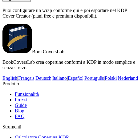
Puoi configurare un wrap conforme qui e poi esportare nel KDP
Cover Creator (piani free e premium disponibili).
BookCoversLab
BookCoversLab crea copertine conformi a KDP in modo semplice e
senza sforzo.
English
|
Français
|
Deutsch
|
Italiano
|
Español
|
Português
|
Polski
|
Nederland
Prodotto
Funzionalità
Prezzi
Guide
Blog
FAQ
Strumenti
Calcolatore Copertina KDP