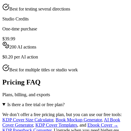
Best for testing several directions
Studio Credits
One-time purchase
$39.99
200
AI actions
$0.20
per AI action
Best for multiple titles or studio work
Pricing FAQ
Plans, billing, and exports
Is there a free trial or free plan?
We don’t offer a free pricing plan, but you can use our free tools:
KDP Cover Size Calculator
,
Book Mockup Generator
,
AI Book
Cover Generator
,
KDP Cover Templates
, and
Ebook Cover →
KDP Paperback Converter
. Upgrade when you need higher-res