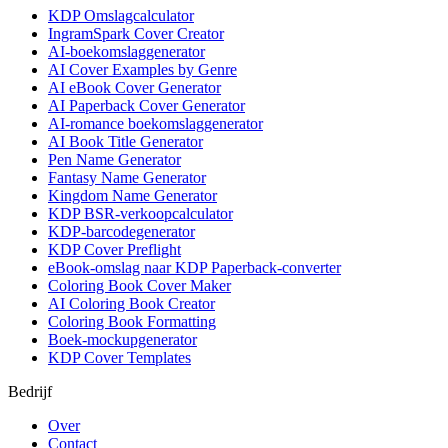
KDP Omslagcalculator
IngramSpark Cover Creator
AI-boekomslaggenerator
AI Cover Examples by Genre
AI eBook Cover Generator
AI Paperback Cover Generator
AI-romance boekomslaggenerator
AI Book Title Generator
Pen Name Generator
Fantasy Name Generator
Kingdom Name Generator
KDP BSR-verkoopcalculator
KDP-barcodegenerator
KDP Cover Preflight
eBook-omslag naar KDP Paperback-converter
Coloring Book Cover Maker
AI Coloring Book Creator
Coloring Book Formatting
Boek-mockupgenerator
KDP Cover Templates
Bedrijf
Over
Contact