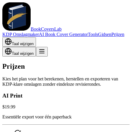
BookCoversLab
KDP Omslagmaker
AI Book Cover Generator
Tools
Gidsen
Prijzen
Taal wijzigen
Taal wijzigen
Prijzen
Kies het plan voor het berekenen, herstellen en exporteren van
KDP-klare omslagen zonder eindeloze revisierondes.
AI Print
$19.99
Essentiële export voor één paperback