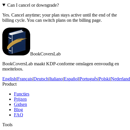
Can I cancel or downgrade?
Yes. Cancel anytime; your plan stays active until the end of the
billing cycle. You can switch plans on the billing page.
BookCoversLab
BookCoversLab maakt KDP-conforme omslagen eenvoudig en
moeiteloos.
English
|
Français
|
Deutsch
|
Italiano
|
Español
|
Português
|
Polski
|
Nederland
Product
Functies
Prijzen
Gidsen
Blog
FAQ
Tools