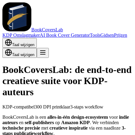
BookCoversLab
KDP Omslagmaker
AI Book Cover Generator
Tools
Gidsen
Prijzen
Taal wijzigen
Taal wijzigen
BookCoversLab: de end-to-end
creatieve suite voor KDP-
auteurs
KDP-compatibel
300 DPI printklaar
3-staps workflow
BookCoversLab is een
alles-in-één design-ecosysteem
voor
indie
auteurs
en
self-publishers
op
Amazon KDP
. We verbinden
technische precisie
met
creatieve inspiratie
via een naadloze
3-
staps publicatieworkflow
.