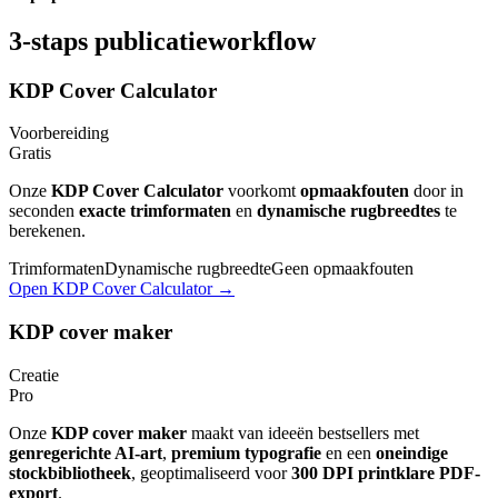
3-staps publicatieworkflow
KDP Cover Calculator
Voorbereiding
Gratis
Onze
KDP Cover Calculator
voorkomt
opmaakfouten
door in
seconden
exacte trimformaten
en
dynamische rugbreedtes
te
berekenen.
Trimformaten
Dynamische rugbreedte
Geen opmaakfouten
Open KDP Cover Calculator →
KDP cover maker
Creatie
Pro
Onze
KDP cover maker
maakt van ideeën bestsellers met
genregerichte AI-art
,
premium typografie
en een
oneindige
stockbibliotheek
, geoptimaliseerd voor
300 DPI printklare PDF-
export
.