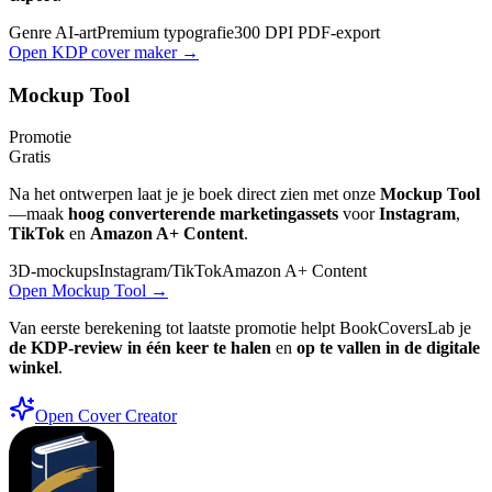
Genre AI-art
Premium typografie
300 DPI PDF-export
Open KDP cover maker →
Mockup Tool
Promotie
Gratis
Na het ontwerpen laat je je boek direct zien met onze
Mockup Tool
—maak
hoog converterende marketingassets
voor
Instagram
,
TikTok
en
Amazon A+ Content
.
3D-mockups
Instagram/TikTok
Amazon A+ Content
Open Mockup Tool →
Van eerste berekening tot laatste promotie helpt BookCoversLab je
de KDP-review in één keer te halen
en
op te vallen in de digitale
winkel
.
Open Cover Creator