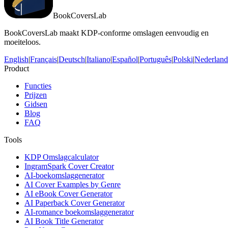
BookCoversLab
BookCoversLab maakt KDP-conforme omslagen eenvoudig en
moeiteloos.
English
|
Français
|
Deutsch
|
Italiano
|
Español
|
Português
|
Polski
|
Nederland
Product
Functies
Prijzen
Gidsen
Blog
FAQ
Tools
KDP Omslagcalculator
IngramSpark Cover Creator
AI-boekomslaggenerator
AI Cover Examples by Genre
AI eBook Cover Generator
AI Paperback Cover Generator
AI-romance boekomslaggenerator
AI Book Title Generator