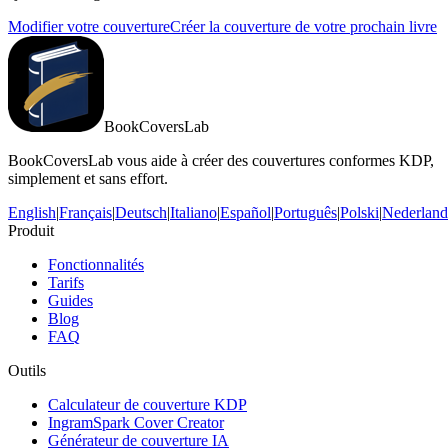
Modifier votre couverture
Créer la couverture de votre prochain livre
BookCoversLab
BookCoversLab vous aide à créer des couvertures conformes KDP,
simplement et sans effort.
English
|
Français
|
Deutsch
|
Italiano
|
Español
|
Português
|
Polski
|
Nederland
Produit
Fonctionnalités
Tarifs
Guides
Blog
FAQ
Outils
Calculateur de couverture KDP
IngramSpark Cover Creator
Générateur de couverture IA