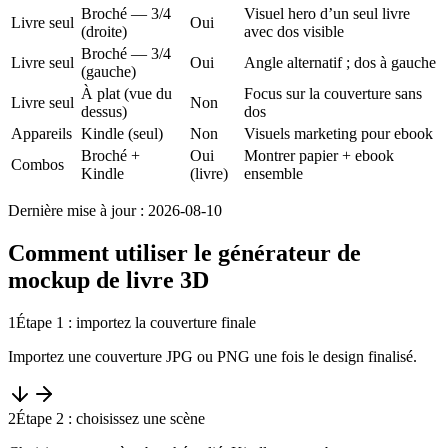
Broché — 3/4
Visuel hero d’un seul livre
Livre seul
Oui
(droite)
avec dos visible
Broché — 3/4
Livre seul
Oui
Angle alternatif ; dos à gauche
(gauche)
À plat (vue du
Focus sur la couverture sans
Livre seul
Non
dessus)
dos
Appareils
Kindle (seul)
Non
Visuels marketing pour ebook
Broché +
Oui
Montrer papier + ebook
Combos
Kindle
(livre)
ensemble
Dernière mise à jour : 2026-08-10
Comment utiliser le générateur de
mockup de livre 3D
1
Étape 1 : importez la couverture finale
Importez une couverture JPG ou PNG une fois le design finalisé.
2
Étape 2 : choisissez une scène