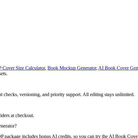
Cover Size Calculator
,
Book Mockup Generator
,
AI Book Cover Gen
ets.
 checks, versioning, and priority support. All editing stays unlimited.
ders at checkout.
enerator?
KDP package includes bonus AI credits, so you can try the AI Book Cove