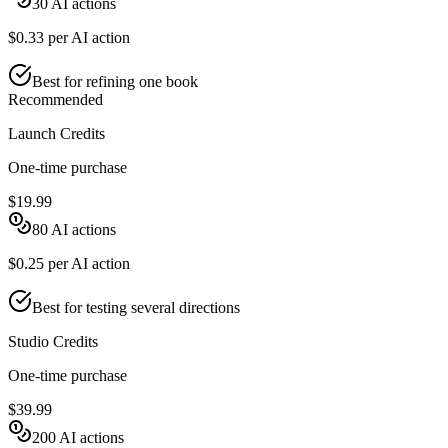
30
AI actions
$0.33
per AI action
Best for refining one book
Recommended
Launch Credits
One-time purchase
$19.99
80
AI actions
$0.25
per AI action
Best for testing several directions
Studio Credits
One-time purchase
$39.99
200
AI actions