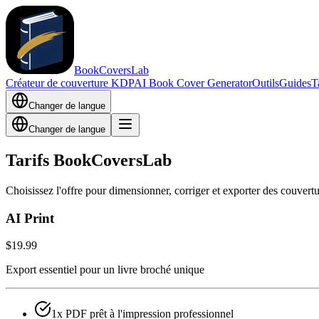
BookCoversLab
Créateur de couverture KDP
AI Book Cover Generator
Outils
Guides
T
Changer de langue
Changer de langue
Tarifs BookCoversLab
Choisissez l'offre pour dimensionner, corriger et exporter des couvert
AI Print
$19.99
Export essentiel pour un livre broché unique
1x PDF prêt à l'impression professionnel