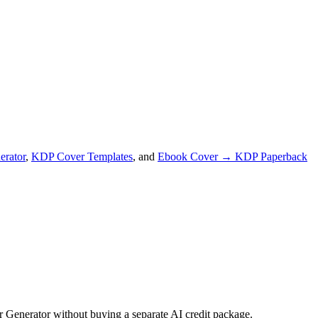
erator
,
KDP Cover Templates
, and
Ebook Cover → KDP Paperback
r Generator without buying a separate AI credit package.