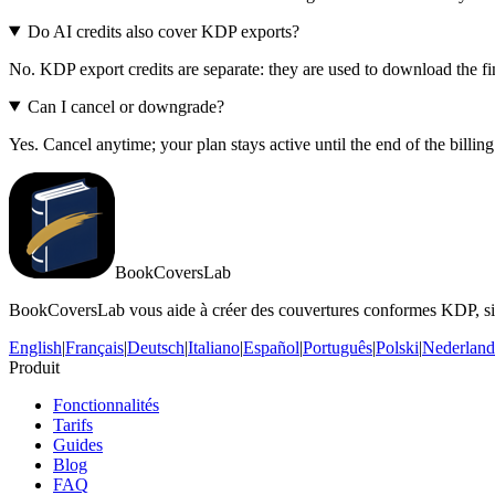
Do AI credits also cover KDP exports?
No. KDP export credits are separate: they are used to download the 
Can I cancel or downgrade?
Yes. Cancel anytime; your plan stays active until the end of the billin
BookCoversLab
BookCoversLab vous aide à créer des couvertures conformes KDP, sim
English
|
Français
|
Deutsch
|
Italiano
|
Español
|
Português
|
Polski
|
Nederland
Produit
Fonctionnalités
Tarifs
Guides
Blog
FAQ