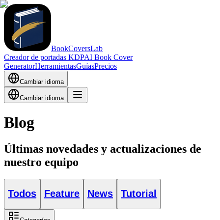
BookCoversLab
Creador de portadas KDP
AI Book Cover
Generator
Herramientas
Guías
Precios
Cambiar idioma
Cambiar idioma
Blog
Últimas novedades y actualizaciones de
nuestro equipo
Todos
Feature
News
Tutorial