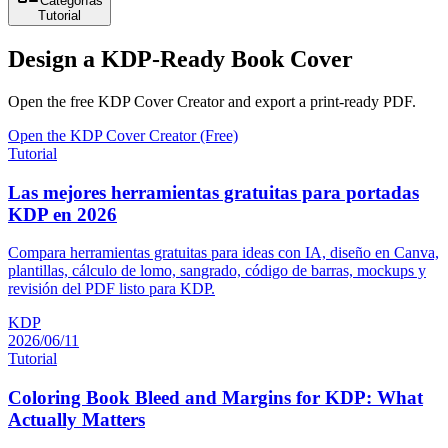
Categorías
Tutorial
Design a KDP‑Ready Book Cover
Open the free KDP Cover Creator and export a print‑ready PDF.
Open the KDP Cover Creator (Free)
Tutorial
Las mejores herramientas gratuitas para portadas
KDP en 2026
Compara herramientas gratuitas para ideas con IA, diseño en Canva,
plantillas, cálculo de lomo, sangrado, código de barras, mockups y
revisión del PDF listo para KDP.
KDP
2026/06/11
Tutorial
Coloring Book Bleed and Margins for KDP: What
Actually Matters