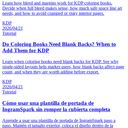
Learn how bleed and margins work for KDP coloring books.
Decide when full bleed makes sense, how much safe space line art
needs, and how to avoid cramped or risky interior pages.
KDP
2026/04/21
Tutorial
Do Coloring Books Need Blank Backs? When to
Add Them for KDP
Learn when coloring books need blank backs for KDP. See why
single-sided layouts help marker users, how blank backs affect page
count, and when they are worth adding before export.
KDP
2026/04/21
Tutorial
Cómo usar una plantilla de portada de
IngramSpark sin romper la cubierta completa
Aprende a usar una plantilla de portada de IngramSpark paso a
paso. Mantén el tamaño exterior, coloca el diseño dentro de la