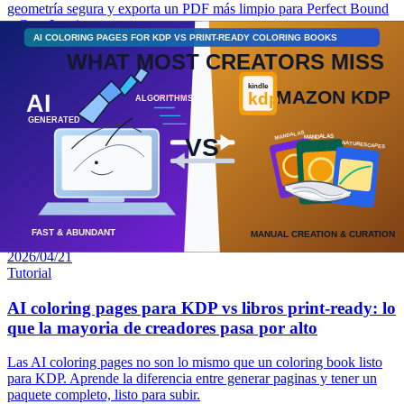
geometría segura y exporta un PDF más limpio para Perfect Bound
o Case Laminate.
KDP
2026/04/21
Tutorial
Perfect Bound vs Case Laminate for IngramSpark
Covers
Compare Perfect Bound and Case Laminate cover setup in
IngramSpark. Learn how wrap, gutter, spine behavior, and outer risk
zones change before you export the final cover PDF.
KDP
2026/04/21
Tutorial
AI coloring pages para KDP vs libros print-ready: lo
que la mayoria de creadores pasa por alto
Las AI coloring pages no son lo mismo que un coloring book listo
para KDP. Aprende la diferencia entre generar paginas y tener un
paquete completo, listo para subir.