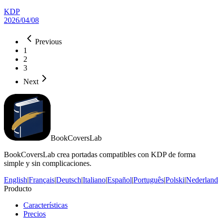
KDP
2026/04/08
Previous
1
2
3
Next
BookCoversLab
BookCoversLab crea portadas compatibles con KDP de forma
simple y sin complicaciones.
English
|
Français
|
Deutsch
|
Italiano
|
Español
|
Português
|
Polski
|
Nederland
Producto
Características
Precios