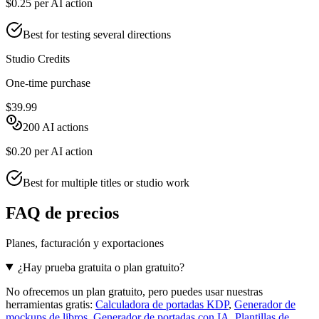
$0.25
per AI action
Best for testing several directions
Studio Credits
One-time purchase
$39.99
200
AI actions
$0.20
per AI action
Best for multiple titles or studio work
FAQ de precios
Planes, facturación y exportaciones
¿Hay prueba gratuita o plan gratuito?
No ofrecemos un plan gratuito, pero puedes usar nuestras
herramientas gratis:
Calculadora de portadas KDP
,
Generador de
mockups de libros
,
Generador de portadas con IA
,
Plantillas de