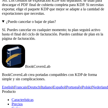
No. Los créditos de exportación KDP son separados: se usan para
descargar el PDF final de cubierta completa para KDP. Si necesitas
exportar, elige el paquete KDP que mejor se adapte a la cantidad de
exportaciones que necesitas.
¿Puedo cancelar o bajar de plan?
Sí. Puedes cancelar en cualquier momento; tu plan seguirá activo
hasta el final del ciclo de facturación. Puedes cambiar de plan en la
página de facturación.
BookCoversLab
BookCoversLab crea portadas compatibles con KDP de forma
simple y sin complicaciones.
English
|
Français
|
Deutsch
|
Italiano
|
Español
|
Português
|
Polski
|
Nederland
Producto
Características
Precios